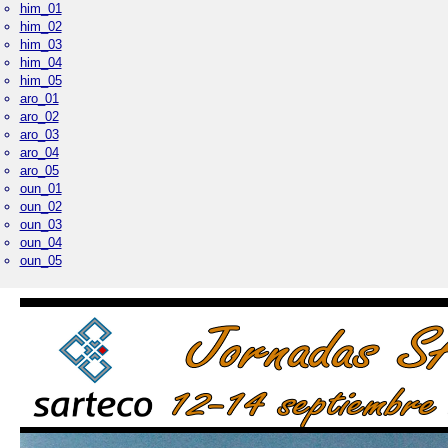
him_01
him_02
him_03
him_04
him_05
aro_01
aro_02
aro_03
aro_04
aro_05
oun_01
oun_02
oun_03
oun_04
oun_05
Palacio Real