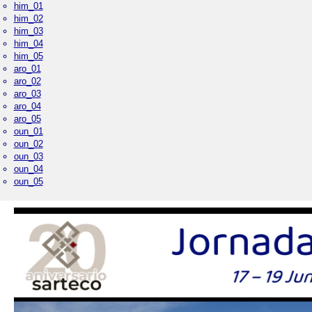
him_01
him_02
him_03
him_04
him_05
aro_01
aro_02
aro_03
aro_04
aro_05
oun_01
oun_02
oun_03
oun_04
oun_05
Palacio Real