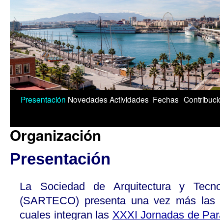
1/5
Presentación
Novedades
Actividades
Fechas
Contribuc
Organización
Presentación
La Sociedad de Arquitectura y Tecn
(SARTECO) presenta una vez más las
cuales integran las
XXXI Jornadas de Par