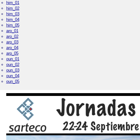
him_01
him_02
him_03
him_04
him_05
aro_01
aro_02
aro_03
aro_04
aro_05
oun_01
oun_02
oun_03
oun_04
oun_05
Palacio Real