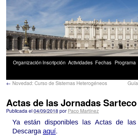
1/5
Organización
Inscripción
Actividades
Fechas
Programa
←
Novedad: Curso de Sistemas Heterogéneos
Guía
Actas de las Jornadas Sarteco
Publicada el
04/09/2018
por
Paco Martínez
Ya están disponibles las Actas de las
Descarga
aquí
.