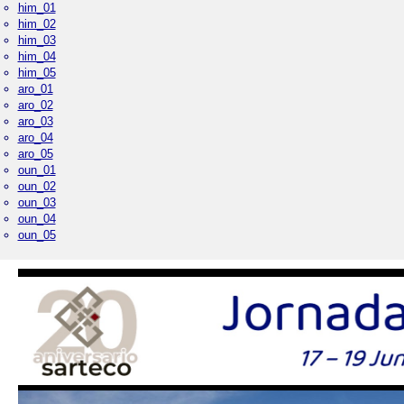
him_01
him_02
him_03
him_04
him_05
aro_01
aro_02
aro_03
aro_04
aro_05
oun_01
oun_02
oun_03
oun_04
oun_05
Palacio Real