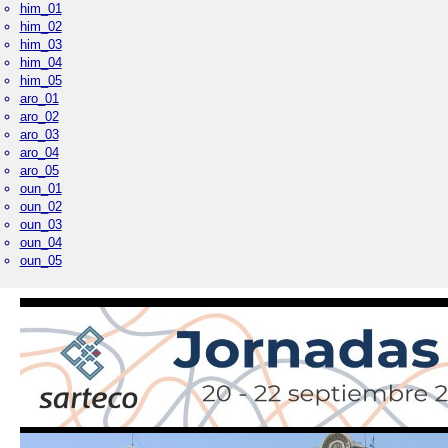
him_01
him_02
him_03
him_04
him_05
aro_01
aro_02
aro_03
aro_04
aro_05
oun_01
oun_02
oun_03
oun_04
oun_05
Palacio Real