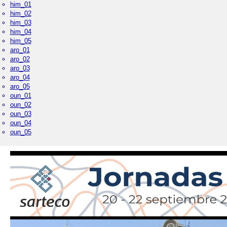
him_01
him_02
him_03
him_04
him_05
aro_01
aro_02
aro_03
aro_04
aro_05
oun_01
oun_02
oun_03
oun_04
oun_05
Palacio Real