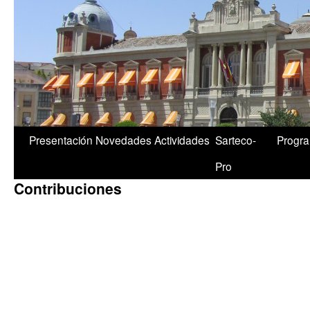
1/5
Presentación
Novedades
Actividades
Sarteco-
Progr
Pro
Contribuciones