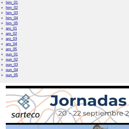
him_01
him_02
him_03
him_04
him_05
aro_01
aro_02
aro_03
aro_04
aro_05
oun_01
oun_02
oun_03
oun_04
oun_05
Palacio Real