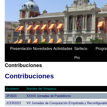
1/5
Presentación
Novedades
Actividades
Sarteco-
Progr
Pro
Contribuciones
Contribuciones
Acrónimo
Nombre del Simposio
JP2023
XXXIII Jornadas de Paralelismo
JCER2023
VII Jornadas de Computación Empotrada y Reconfigurabl