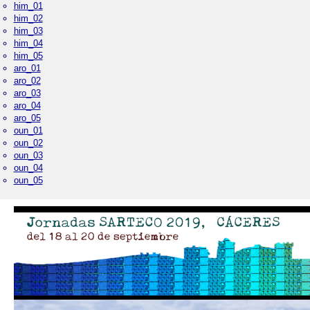
him_01
him_02
him_03
him_04
him_05
aro_01
aro_02
aro_03
aro_04
aro_05
oun_01
oun_02
oun_03
oun_04
oun_05
Palacio Real