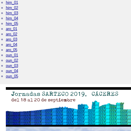
him_01
him_02
him_03
him_04
him_05
aro_01
aro_02
aro_03
aro_04
aro_05
oun_01
oun_02
oun_03
oun_04
oun_05
Palacio Real