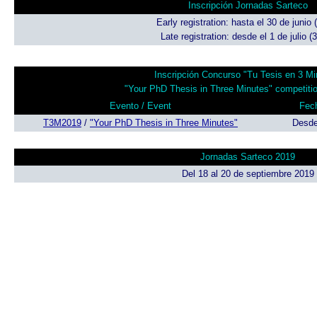
Inscripción Jornadas Sarteco
Early registration: hasta el 30 de junio 
Late registration: desde el 1 de julio (
Inscripción Concurso "Tu Tesis en 3 Mi
"Your PhD Thesis in Three Minutes" competition
Evento / Event
Fech
T3M2019
/
"Your PhD Thesis in Three Minutes"
Desde 
Jornadas Sarteco 2019
Del 18 al 20 de septiembre 2019