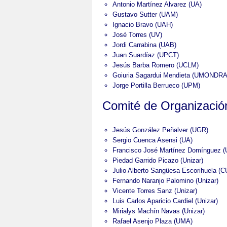
Antonio Martínez Alvarez (UA)
Gustavo Sutter (UAM)
Ignacio Bravo (UAH)
José Torres (UV)
Jordi Carrabina (UAB)
Juan Suardíaz (UPCT)
Jesús Barba Romero (UCLM)
Goiuria Sagardui Mendieta (UMONDR
Jorge Portilla Berrueco (UPM)
Comité de Organizació
Jesús González Peñalver (UGR)
Sergio Cuenca Asensi (UA)
Francisco José Martínez Domínguez (U
Piedad Garrido Picazo (Unizar)
Julio Alberto Sangüesa Escorihuela (C
Fernando Naranjo Palomino (Unizar)
Vicente Torres Sanz (Unizar)
Luis Carlos Aparicio Cardiel (Unizar)
Mirialys Machín Navas (Unizar)
Rafael Asenjo Plaza (UMA)