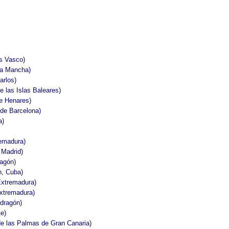
s Vasco)
La Mancha)
arlos)
e las Islas Baleares)
de Henares)
de Barcelona)
a)
remadura)
 Madrid)
ragón)
n, Cuba)
Extremadura)
xtremadura)
ndragón)
e)
de las Palmas de Gran Canaria)