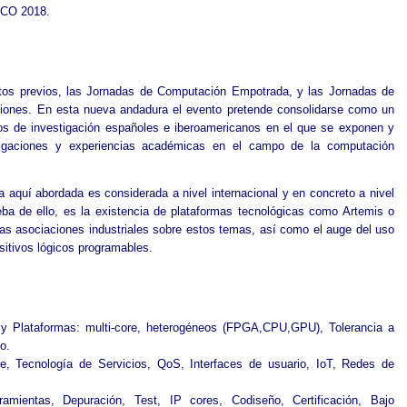
ECO 2018.
os previos, las Jornadas de Computación Empotrada, y las Jornadas de
ciones. En esta nueva andadura el evento pretende consolidarse como un
os de investigación españoles e iberoamericanos en el que se exponen y
tigaciones y experiencias académicas en el campo de la computación
 aquí abordada es considerada a nivel internacional y en concreto a nivel
a de ello, es la existencia de plataformas tecnológicas como Artemis o
as asociaciones industriales sobre estos temas, así como el auge del uso
sitivos lógicos programables.
 y Plataformas: multi-core, heterogéneos (FPGA,CPU,GPU), Tolerancia a
o.
e, Tecnología de Servicios, QoS, Interfaces de usuario, IoT, Redes de
mientas, Depuración, Test, IP cores, Codiseño, Certificación, Bajo