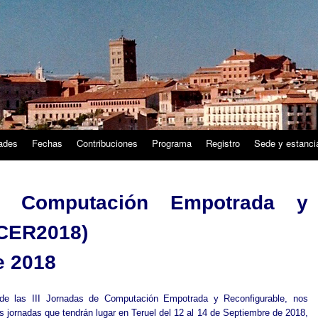
dades
Fechas
Contribuciones
Programa
Registro
Sede y estanci
e Computación Empotrada y
JCER2018)
e 2018
de las III Jornadas de Computación Empotrada y Reconfigurable, nos
as jornadas que tendrán lugar en Teruel del 12 al 14 de Septiembre de 2018,