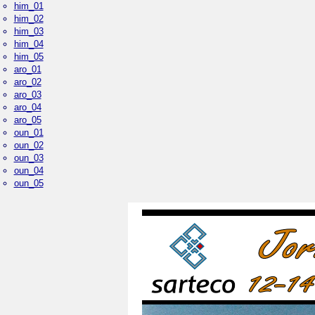
him_01
him_02
him_03
him_04
him_05
aro_01
aro_02
aro_03
aro_04
aro_05
oun_01
oun_02
oun_03
oun_04
oun_05
Palacio Real