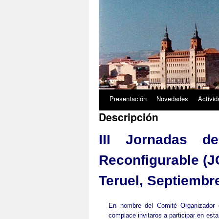
1/5
Presentación
Novedades
Activi
Descripción
III Jornadas d
Reconfigurable (
Teruel, Septiembr
En nombre del Comité Organizador 
complace invitaros a participar en est