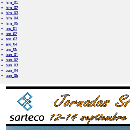
him_01
him_02
him_03
him_04
him_05
aro_01
aro_02
aro_03
aro_04
aro_05
oun_01
oun_02
oun_03
oun_04
oun_05
Palacio Real