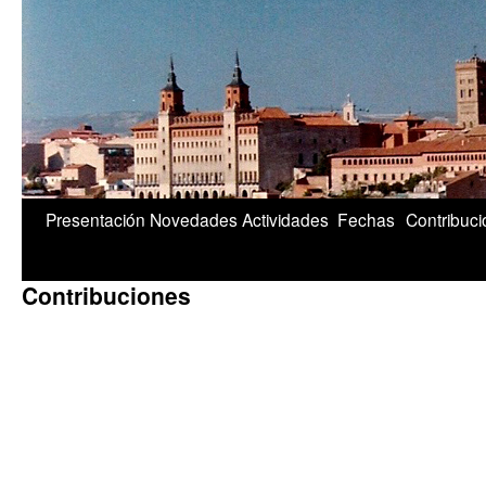
1/5
Presentación
Novedades
Actividades
Fechas
Contribuc
Contribuciones