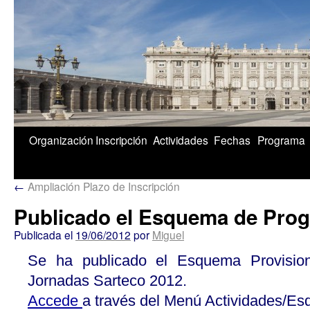
1/5
Organización
Inscripción
Actividades
Fechas
Programa
←
Ampliación Plazo de Inscripción
Publicado el Esquema de Pro
Publicada el
19/06/2012
por
Miguel
Se ha publicado el Esquema Provisio
Jornadas Sarteco 2012.
Accede
a través del Menú Actividades/E