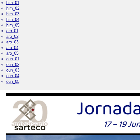
him_01
him_02
him_03
him_04
him_05
aro_01
aro_02
aro_03
aro_04
aro_05
oun_01
oun_02
oun_03
oun_04
oun_05
Palacio Real