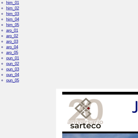
him_01
him_02
him_03
him_04
him_05
aro_01
aro_02
aro_03
aro_04
aro_05
oun_01
oun_02
oun_03
oun_04
oun_05
Palacio Real