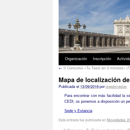
1/5
Organización
Inscripción
Activid
←
II Concurso «Tu Tesis en 3 minutos» (
Mapa de localización de
Publicada el
13/09/2016
por
jswebmaster
Para encontrar con más facilidad la 
CEDI, os ponemos a disposición un pe
Sede y Estancia
Novedades 2
Esta entrada fue publicada en