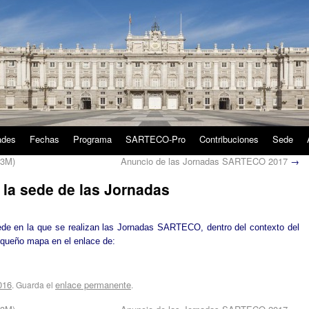
ades
Fechas
Programa
SARTECO-Pro
Contribuciones
Sede
T3M)
Anuncio de las Jornadas SARTECO 2017
→
 la sede de las Jornadas
sede en la que se realizan las Jornadas SARTECO, dentro del contexto del
queño mapa en el enlace de:
016
enlace permanente
. Guarda el
.