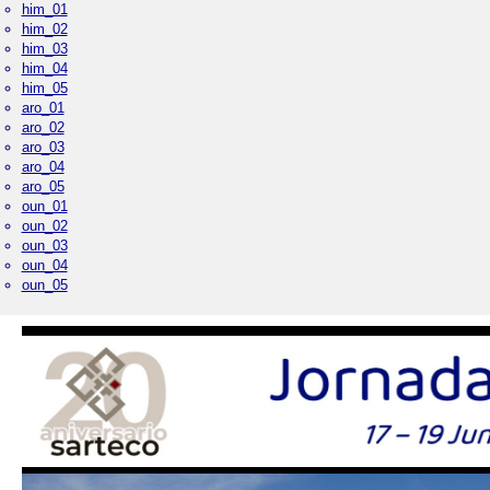
him_01
him_02
him_03
him_04
him_05
aro_01
aro_02
aro_03
aro_04
aro_05
oun_01
oun_02
oun_03
oun_04
oun_05
Palacio Real