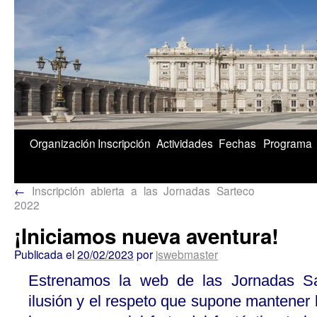
1/5
Organización
Inscripción
Actividades
Fechas
Programa
←
Inscripción abierta a las Jornadas Sarteco
2022
¡Iniciamos nueva aventura!
Publicada el
20/02/2023
por
jswebmaster
Estrenamos la web de las Jornadas Sa
ilusión y el respeto que supone mantener bi