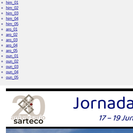
him_01
him_02
him_03
him_04
him_05
aro_01
aro_02
aro_03
aro_04
aro_05
oun_01
oun_02
oun_03
oun_04
oun_05
Palacio Real