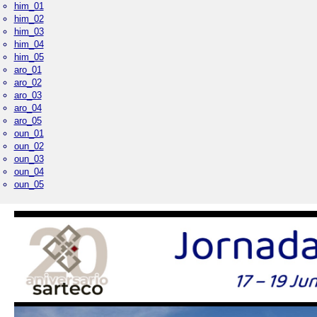
him_01
him_02
him_03
him_04
him_05
aro_01
aro_02
aro_03
aro_04
aro_05
oun_01
oun_02
oun_03
oun_04
oun_05
Palacio Real