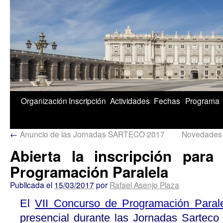
1/5
Organización
Inscripción
Actividades
Fechas
Programa
←
Anuncio de las Jornadas SARTECO 2017
Novedades
Abierta la inscripción para
Programación Paralela
Publicada el
15/03/2017
por
Rafael Asenjo Plaza
El
VII Concurso de Programación Paral
presencial durante las Jornadas Sarteco