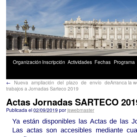
1/5
Organización
Inscripción
Actividades
Fechas
Programa
←
Nueva ampliación del plazo de envío de
Arranca la 
trabajos a Jornadas Sarteco 2019
Actas Jornadas SARTECO 201
Publicada el
02/09/2019
por
jswebmaster
Ya están disponibles las Actas de las
Las actas son accesibles mediante cual