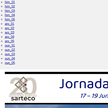
him_01
him_02
him_03
him_04
him_05
aro_01
aro_02
aro_03
aro_04
aro_05
oun_01
oun_02
oun_03
oun_04
oun_05
Palacio Real