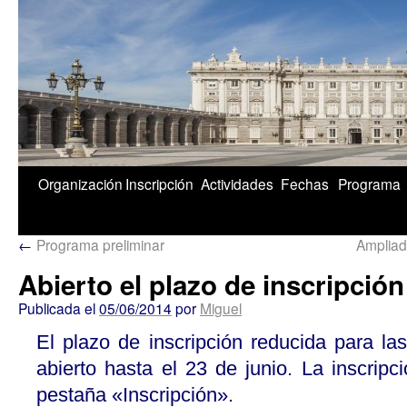
1/5
Organización
Inscripción
Actividades
Fechas
Programa
←
Programa preliminar
Ampliad
Abierto el plazo de inscripció
Publicada el
05/06/2014
por
Miguel
El plazo de inscripción reducida para la
abierto hasta el 23 de junio. La inscripc
pestaña «Inscripción».