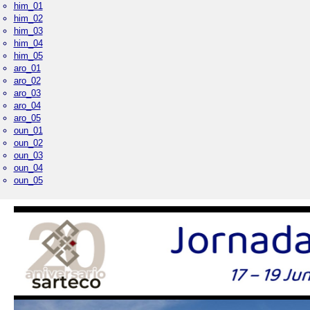
him_01
him_02
him_03
him_04
him_05
aro_01
aro_02
aro_03
aro_04
aro_05
oun_01
oun_02
oun_03
oun_04
oun_05
Palacio Real