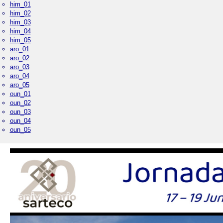
him_01
him_02
him_03
him_04
him_05
aro_01
aro_02
aro_03
aro_04
aro_05
oun_01
oun_02
oun_03
oun_04
oun_05
Palacio de Cristal