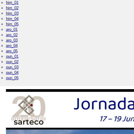
him_01
him_02
him_03
him_04
him_05
aro_01
aro_02
aro_03
aro_04
aro_05
oun_01
oun_02
oun_03
oun_04
oun_05
Palacio Real