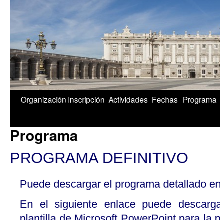
1/5
Organización
Inscripción
Actividades
Fechas
Programa
Programa
PROGRAMA DEFINITIVO
Puede descargar el programa detallado en
En el siguiente enlace puede descarga
plantilla de Microsoft PowerPoint para la 