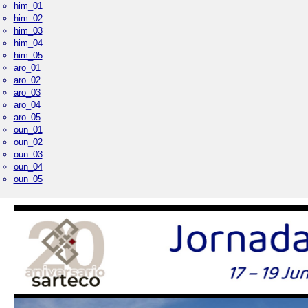
him_01
him_02
him_03
him_04
him_05
aro_01
aro_02
aro_03
aro_04
aro_05
oun_01
oun_02
oun_03
oun_04
oun_05
Palacio Real