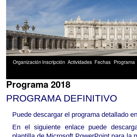
1/5
Organización
Inscripción
Actividades
Fechas
Programa
Programa 2018
PROGRAMA DEFINITIVO
Puede descargar el programa detallado en
En el siguiente enlace puede descarga
plantilla de Microsoft PowerPoint para la 