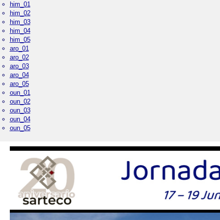
him_01
him_02
him_03
him_04
him_05
aro_01
aro_02
aro_03
aro_04
aro_05
oun_01
oun_02
oun_03
oun_04
oun_05
Palacio Real