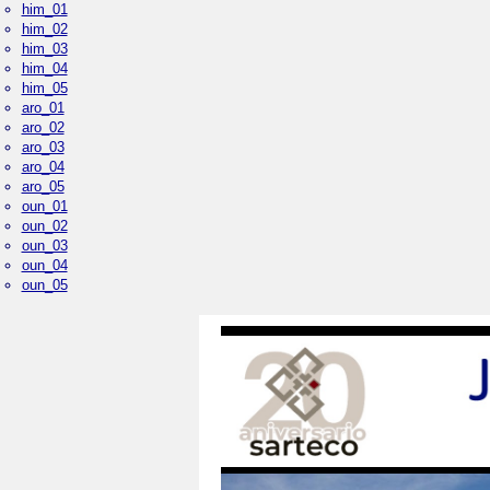
him_01
him_02
him_03
him_04
him_05
aro_01
aro_02
aro_03
aro_04
aro_05
oun_01
oun_02
oun_03
oun_04
oun_05
Palacio Real