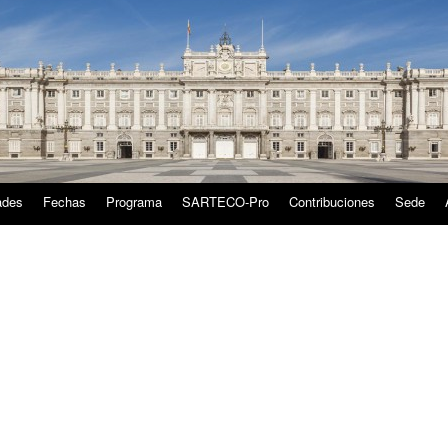
ades
Fechas
Programa
SARTECO-Pro
Contribuciones
Sede