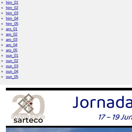
him_01
him_02
him_03
him_04
him_05
aro_01
aro_02
aro_03
aro_04
aro_05
oun_01
oun_02
oun_03
oun_04
oun_05
Palacio Real