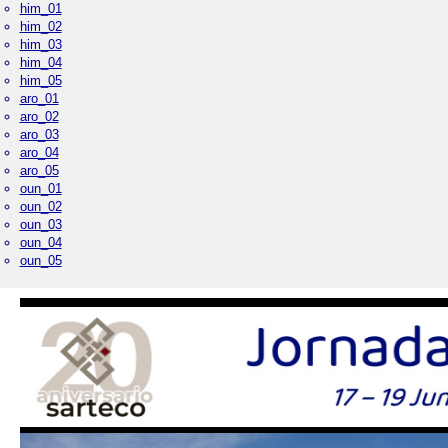
him_01
him_02
him_03
him_04
him_05
aro_01
aro_02
aro_03
aro_04
aro_05
oun_01
oun_02
oun_03
oun_04
oun_05
Palacio Real