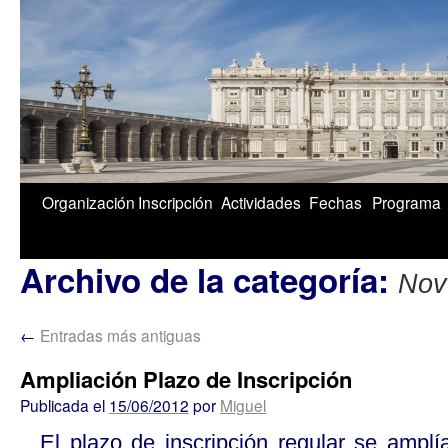
1/5
Organización
Inscripción
Actividades
Fechas
Programa
Archivo de la categoría:
Nov
←
Entradas más antiguas
Ampliación Plazo de Inscripción
Publicada el
15/06/2012
por
Miguel
El plazo de inscripción regular se amplí