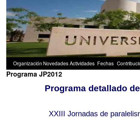
1/5
Organización
Novedades
Actividades
Fechas
Contribuc
Programa JP2012
Programa detallado de
XXIII Jornadas de paraleli