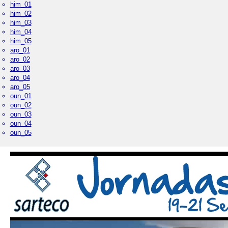
him_01
him_02
him_03
him_04
him_05
aro_01
aro_02
aro_03
aro_04
aro_05
oun_01
oun_02
oun_03
oun_04
oun_05
Palacio Real