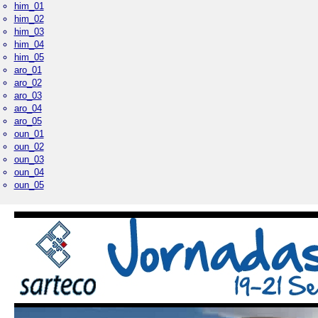
him_01
him_02
him_03
him_04
him_05
aro_01
aro_02
aro_03
aro_04
aro_05
oun_01
oun_02
oun_03
oun_04
oun_05
Palacio Real