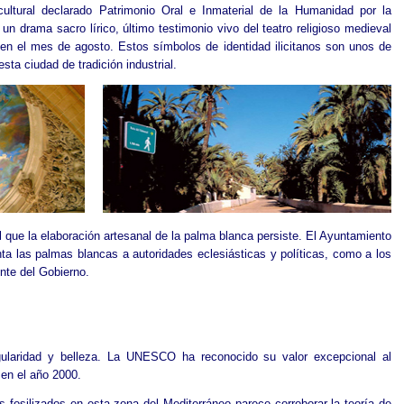
ltural declarado Patrimonio Oral e Inmaterial de la Humanidad por la
 un drama sacro lírico, último testimonio vivo del teatro religioso medieval
en el mes de agosto. Estos símbolos de identidad ilicitanos son unos de
esta ciudad de tradición industrial.
l que la elaboración artesanal de la palma blanca persiste. El Ayuntamiento
a las palmas blancas a autoridades eclesiásticas y políticas, como a los
nte del Gobierno.
gularidad y belleza. La UNESCO ha reconocido su valor excepcional al
 en el año 2000.
 fosilizados en esta zona del Mediterráneo parece corroborar la teoría de