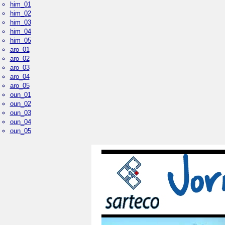
him_01
him_02
him_03
him_04
him_05
aro_01
aro_02
aro_03
aro_04
aro_05
oun_01
oun_02
oun_03
oun_04
oun_05
Plaza Mayor