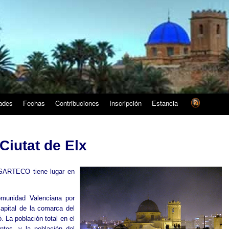
dades
Fechas
Contribuciones
Inscripción
Estancia
Ciutat de Elx
 SARTECO tiene lugar en
omunidad Valenciana por
apital de la comarca del
ó. La población total en el
ntes, y la población del