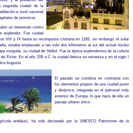
a segunda ciudad de la
población a nivel nacional
pitales de provincia.
brir un interesnte centro
de esplendor. Fue ciudad
glos VIII y IX hasta su reconquista cristiana en 1265, sin embargo, el solar
udia, estaba emplazado a tan solo dos kilómetros al sur del actual núcleo
apa visigoda, su ciudad de Heliké. Fue la época esplendorosa de la cultura
 de Elche. En el año 209 a.C. la ciudad ibérica se romaniza y en el siglo I
Ilice Augusta.
El pasado se combina en contraste con
los elementos propios de una ciudad joven
y dinámica, integrada en el palmeral más
extenso de Europa, lo que hace de ella un
paisaje urbano único.
agrícola andalusí, ha sido declarado por la UNESCO Patrimonio de la