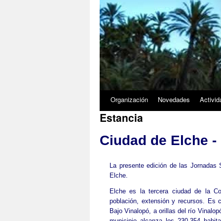
3/5
Organización
Novedades
Activi
Estancia
Ciudad de Elche - 
La presente edición de las Jornadas
Elche.
Elche es la tercera ciudad de la C
población, extensión y recursos. Es c
Bajo Vinalopó, a orillas del río Vinalop
municipio alcanza los 230.354 habita