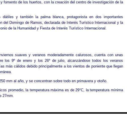
y fomento de los huertos, con la creación del centro de investigación de la
 dátiles y también la palma blanca, protagonista en dos importantes
ón del Domingo de Ramos, declarada de Interés Turístico Internacional y la
monio de la Humanidad y Fiesta de Interés Turístico Internacional.
 inviernos suaves y veranos moderadamente calurosos, cuenta con unas
re los 9º de enero y los 26º de julio, alcanzándose todos los veranos
as más cálidos debido principalmente a los vientos de poniente que llegan
erránea.
 250 mm al año, y se concentran sobre todo en primavera y otoño.
ticos promedio, la temperatura máxima es de 29°C, la temperatura mínima
 de 27mm.