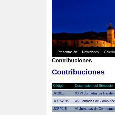
1/5
Presentación
Novedades
Galería
Contribuciones
Contribuciones
Código
Descripción del Simposio
JP2015
XXVI Jornadas de Paralel
JCRA2015
XV Jornadas de Computaci
JCE2015
VI Jornadas de Computac