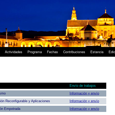
Actividades
Programa
Fechas
Contribuciones
Estancia
Edic
Envío de trabajos
ismo
Información y envío
ón Reconfigurable y Aplicaciones
Información y envío
ión Empotrada
Información y envío