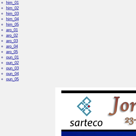
him_01
him_02
him_03
him_04
him_05
aro_01
aro_02
aro_03
aro_04
aro_05
oun_01
oun_02
oun_03
oun_04
oun_05
Palacio Real