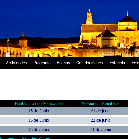
Actividades
Programa
Fechas
Contribuciones
Estancia
Edic
Notificación de Aceptación
Versiones Definitivas
15 de Junio
21 de junio
15 de Junio
21 de junio
15 de Junio
21 de Junio
Inscripción Jornadas Sarteco