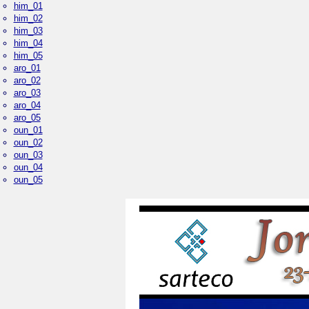
him_01
him_02
him_03
him_04
him_05
aro_01
aro_02
aro_03
aro_04
aro_05
oun_01
oun_02
oun_03
oun_04
oun_05
Palacio Real