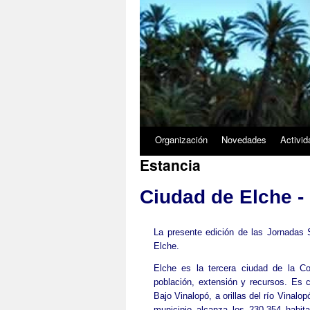
3/5
Organización
Novedades
Activi
Estancia
Ciudad de Elche - 
La presente edición de las Jornadas
Elche.
Elche es la tercera ciudad de la C
población, extensión y recursos. Es c
Bajo Vinalopó, a orillas del río Vinalop
municipio alcanza los 230.354 habita