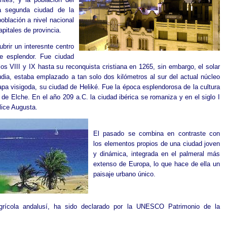
a segunda ciudad de la
población a nivel nacional
pitales de provincia.
brir un interesnte centro
de esplendor. Fue ciudad
glos VIII y IX hasta su reconquista cristiana en 1265, sin embargo, el solar
udia, estaba emplazado a tan solo dos kilómetros al sur del actual núcleo
apa visigoda, su ciudad de Heliké. Fue la época esplendorosa de la cultura
 de Elche. En el año 209 a.C. la ciudad ibérica se romaniza y en el siglo I
Ilice Augusta.
El pasado se combina en contraste con
los elementos propios de una ciudad joven
y dinámica, integrada en el palmeral más
extenso de Europa, lo que hace de ella un
paisaje urbano único.
agrícola andalusí, ha sido declarado por la UNESCO Patrimonio de la