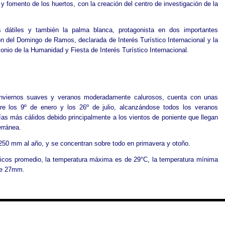
y fomento de los huertos, con la creación del centro de investigación de la
 dátiles y también la palma blanca, protagonista en dos importantes
ón del Domingo de Ramos, declarada de Interés Turístico Internacional y la
monio de la Humanidad y Fiesta de Interés Turístico Internacional.
 inviernos suaves y veranos moderadamente calurosos, cuenta con unas
re los 9º de enero y los 26º de julio, alcanzándose todos los veranos
as más cálidos debido principalmente a los vientos de poniente que llegan
erránea.
 250 mm al año, y se concentran sobre todo en primavera y otoño.
ticos promedio, la temperatura máxima es de 29°C, la temperatura mínima
 de 27mm.