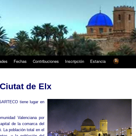
dades
Fechas
Contribuciones
Inscripción
Estancia
Ciutat de Elx
 SARTECO tiene lugar en
omunidad Valenciana por
apital de la comarca del
ó. La población total en el
ntes, y la población del