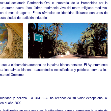
ltural declarado Patrimonio Oral e Inmaterial de la Humanidad por la
 un drama sacro lírico, último testimonio vivo del teatro religioso medieval
en el mes de agosto. Estos símbolos de identidad ilicitanos son unos de
esta ciudad de tradición industrial.
l que la elaboración artesanal de la palma blanca persiste. El Ayuntamiento
a las palmas blancas a autoridades eclesiásticas y políticas, como a los
nte del Gobierno.
gularidad y belleza. La UNESCO ha reconocido su valor excepcional al
 en el año 2000.
 fosilizados en esta zona del Mediterráneo parece corroborar la teoría de