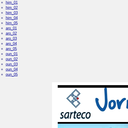
him_01
him_02
him_03
him_04
him_05
aro_01
aro_02
aro_03
aro_04
aro_05
oun_01
oun_02
oun_03
oun_04
oun_05
Plaza Mayor